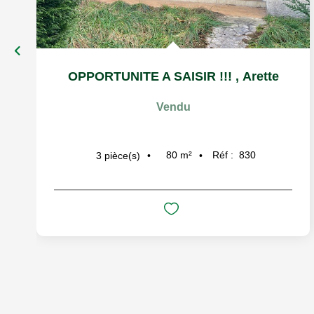
OPPORTUNITE A SAISIR !!!
,
Arette
Vendu
80
m²
Réf :
830
3
pièce(s)