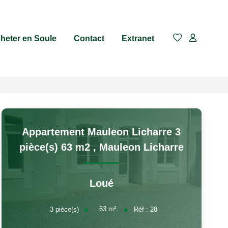
heter en Soule
Contact
Extranet
Appartement Mauleon Licharre 3
pièce(s) 63 m2
,
Mauleon Licharre
Loué
63
m²
3
pièce(s)
Réf :
28