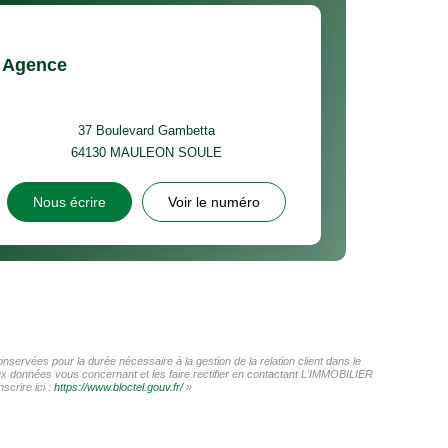
Agence
37 Boulevard Gambetta
64130
MAULEON SOULE
Nous écrire
Voir le numéro
ervées pour la durée nécessaire à la gestion de la relation client dans le
aux données vous concernant et les faire rectifier en contactant L'IMMOBILIER
scrire ici :
https://www.bloctel.gouv.fr/
»