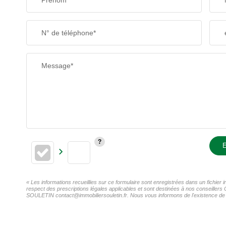
Prénom*
N° de téléphone*
Message*
E
« Les informations recueillies sur ce formulaire sont enregistrées dans un fichie
respect des prescriptions légales applicables et sont destinées à nos conseillers
SOULETIN contact@immobiliersouletin.fr. Nous vous informons de l'existence de la 