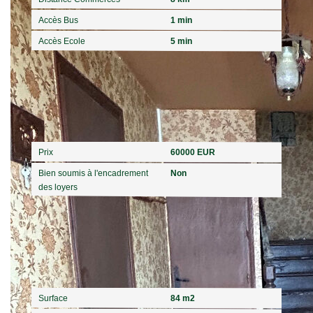
Accès Bus
1 min
Accès Ecole
5 min
Aspects financiers
Prix
60000 EUR
Bien soumis à l'encadrement
Non
des loyers
Surfaces
Surface
84 m2