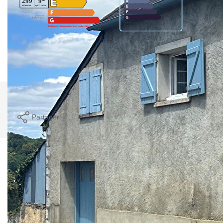
Montant estimé des dépenses annuelles d'énergie pour un
usage standard entre 2253€ et 3049€. indexées aux années
2021,2022 et 2023 (abonnement compris).
Imprimer
Partager
Calculer mon budget
Ce bien est soumis à un diagnostic ERP (État
des Risques et Pollutions). Pour en savoir plus,
rendez-vous sur
https://www.georisques.gouv.fr/