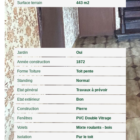
Surface terrain
443 m2
Extérieur
Jardin
Oui
Année construction
1872
Forme Toiture
Toit pente
Standing
Normal
Etat général
Travaux à prévoir
Etat extérieur
Bon
Construction
Pierre
Fenêtres
PVC Double Vitrage
Volets
Mixte roulants - bois
Isolation
Par le toit