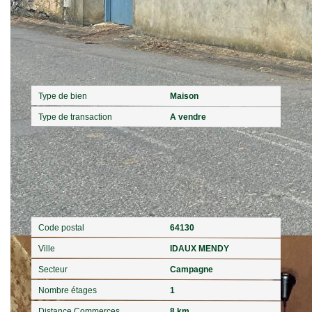
Caractéristiques détaillées
Général
Type de bien
Maison
Type de transaction
A vendre
Localisation
Code postal
64130
Ville
IDAUX MENDY
Secteur
Campagne
Nombre étages
1
Distance Commerces
8 km