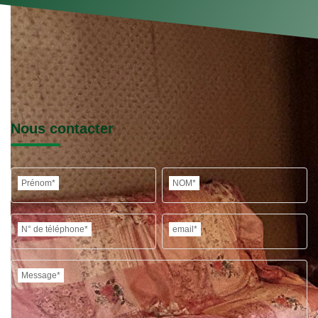
Nous contacter
Prénom*
NOM*
N° de téléphone*
email*
Message*