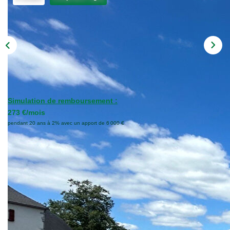
NOTRE AGENCE
Qui Sommes Nous
Notre Équipe
Nos Services
ACHETER EN SOULE
Simulation de remboursement :
273 €/mois
CONTACT
pendant 20 ans à 2% avec un apport de 6 000 €
EXTRANET
Description
Réf : 920
Petite maison en pierre de 1872 avec jardin et garage