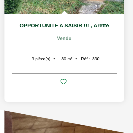
OPPORTUNITE A SAISIR !!!
,
Arette
Vendu
80
m²
Réf :
830
3
pièce(s)