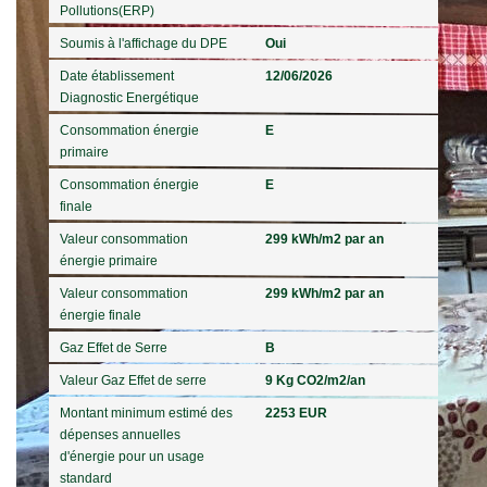
Pollutions(ERP)
Soumis à l'affichage du DPE
Oui
Date établissement
12/06/2026
Diagnostic Energétique
Consommation énergie
E
primaire
Consommation énergie
E
finale
Valeur consommation
299 kWh/m2 par an
énergie primaire
Valeur consommation
299 kWh/m2 par an
énergie finale
Gaz Effet de Serre
B
Valeur Gaz Effet de serre
9 Kg CO2/m2/an
Montant minimum estimé des
2253 EUR
dépenses annuelles
d'énergie pour un usage
standard