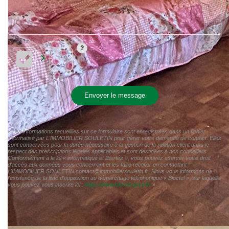
Envoyer le message
« Les informations recueillies sur ce formulaire sont enregistrées dans un fichier
informatisé par L'IMMOBILIER SOULETIN pour gérer votre demande de contact. Elles
sont conservées pour la durée nécessaire à la gestion de la relation client dans le
respect des prescriptions légales applicables et sont destinées à nos conseillers
Conformément à la loi « informatique et libertés », vous pouvez exercer votre droit
d'accès aux données vous concernant et les faire rectifier en contactant
L'IMMOBILIER SOULETIN contact@immobiliersouletin.fr. Nous vous informons de
l'existence de la liste d'opposition au démarchage téléphonique « Bloctel », sur laquelle
vous pouvez vous inscrire ici :
https://www.bloctel.gouv.fr/
»