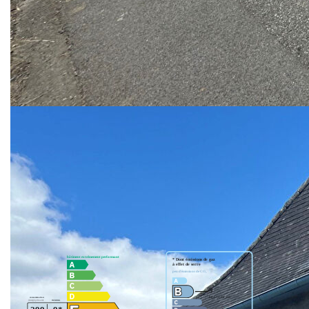
Cette maison conviendra parfaitement à un projet de
résidence principale, secondaire ou investissement, pour
des personnes recherchant le charme de l'ancien avec la
possibilité de personnaliser entièrement l'intérieur.
À visiter sans tarder pour les amateurs de pierre et de
rénovation.
**
Honoraires à la charge du vendeur
Nos honoraires
Nous contacter
Diagnostics énergétiques