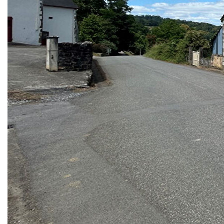
Située au coeur d'un bourg de village, à seulement 8 km
des commerces, cette charmante maison en pierre datant
de 1872 offre un beau potentiel après rénovation intérieure.
D'une surface habitable d'environ 84 m², elle se compose
de 5 pièces. L'extérieur est en bon état d'entretien, avec
une belle façade en pierre, une toiture isolée, du double
vitrage, ainsi qu'un chauffage central alimenté par un poêle
à pellets.
L'intérieur, aujourd'hui désuet, est à remettre au goût du
jour. La cuisine est à créer, tout comme la salle de bain, ce
qui permet d'aménager les espaces selon vos envies et
vos besoins.
La maison dispose également d'un garage et d'un agréable
jardin d'agrément, idéal pour profiter d'un extérieur au
calme.