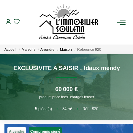
VENTES
Biens En Vente
Accueil
Maisons
A vendre
Maison
Référence 920
Biens Vendus
EXCLUSIVITE A SAISIR
,
Idaux mendy
LOCATIONS
Biens En Location
60 000 €
Biens Loués
product.price.fees_charges.teaser
5
pièce(s)
•
84
m²
•
Réf : 920
ESTIMATION
A vendre
Compromis signé