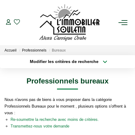
VENTES
Biens En Vente
Accueil
Professionnels
Bureaux
Biens Vendus
Modifier les critères de recherche
Type de transaction
Localisation
Acheter
Localisation
LOCATIONS
Professionnels bureaux
Type de bien
Sélectionnez...
Surface min
Biens En Location
Nous n'avons pas de biens à vous proposer dans la catégorie
Biens Loués
Plus de critères
Budget max
Professionnels Bureaux pour le moment , plusieurs options s'offrent à
vous :
Créer une alerte
Re-soumettre la recherche avec moins de critères.
ESTIMATION
Transmettez-nous votre demande