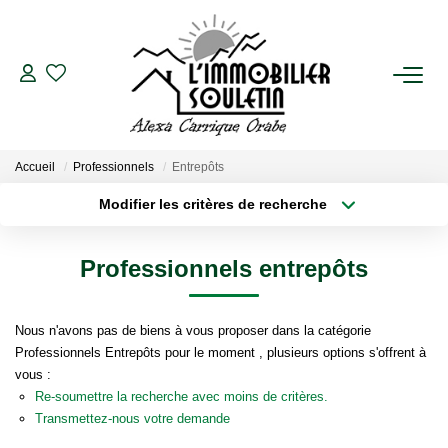
VENTES
Biens En Vente
Accueil
Professionnels
Entrepôts
Biens Vendus
Modifier les critères de recherche
Type de transaction
Localisation
Acheter
Localisation
LOCATIONS
Professionnels entrepôts
Type de bien
Sélectionnez...
Surface min
Biens En Location
Nous n'avons pas de biens à vous proposer dans la catégorie
Biens Loués
Plus de critères
Budget max
Professionnels Entrepôts pour le moment , plusieurs options s'offrent à
vous :
Créer une alerte
Re-soumettre la recherche avec moins de critères.
ESTIMATION
Transmettez-nous votre demande